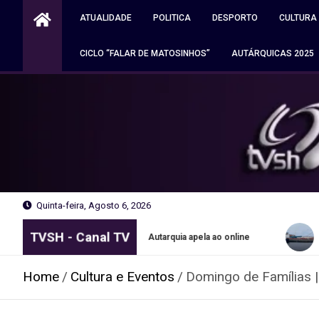
Skip
ATUALIDADE
POLITICA
DESPORTO
CULTURA
to
content
CICLO “FALAR DE MATOSINHOS”
AUTÁRQUICAS 2025
Quinta-feira, Agosto 6, 2026
TVSH - Canal TV
rátis no Porto. Autarquia apela ao online
Navio apreendido pel
Home
Cultura e Eventos
Domingo de Famílias |