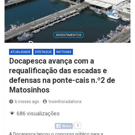
ATUALIDADE
DESTAQUE
NOTICIAS
Docapesca avança com a
requalificação das escadas e
defensas na ponte-cais n.º2 de
Matosinhos
6 meses ago
tvsenhoradahora
686 visualizações
0
A Docapesca lançou o concurso público para a