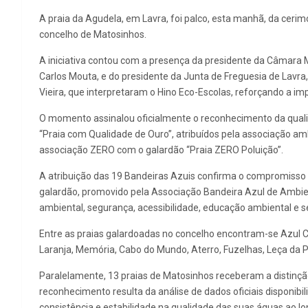
A praia da Agudela, em Lavra, foi palco, esta manhã, da ceri
concelho de Matosinhos.
A iniciativa contou com a presença da presidente da Câmara M
Carlos Mouta, e do presidente da Junta de Freguesia de Lavra
Vieira, que interpretaram o Hino Eco-Escolas, reforçando a im
O momento assinalou oficialmente o reconhecimento da qualid
“Praia com Qualidade de Ouro”, atribuídos pela associação amb
associação ZERO com o galardão “Praia ZERO Poluição”.
A atribuição das 19 Bandeiras Azuis confirma o compromisso c
galardão, promovido pela Associação Bandeira Azul de Ambien
ambiental, segurança, acessibilidade, educação ambiental e se
Entre as praias galardoadas no concelho encontram-se Azul C
Laranja, Memória, Cabo do Mundo, Aterro, Fuzelhas, Leça da 
Paralelamente, 13 praias de Matosinhos receberam a distinçã
reconhecimento resulta da análise de dados oficiais disponi
consistência e estabilidade na qualidade das suas águas ao lo