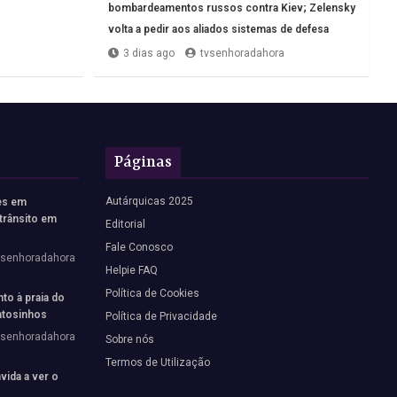
bombardeamentos russos contra Kiev; Zelensky
volta a pedir aos aliados sistemas de defesa
3 dias ago
tvsenhoradahora
Páginas
Autárquicas 2025
es em
trânsito em
Editorial
Fale Conosco
vsenhoradahora
Helpie FAQ
Política de Cookies
to à praia do
tosinhos
Política de Privacidade
vsenhoradahora
Sobre nós
Termos de Utilização
vida a ver o