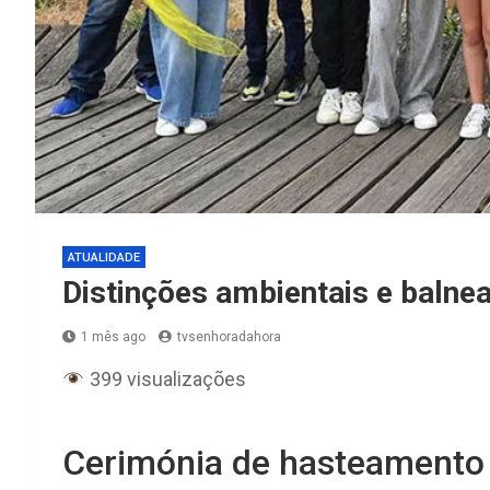
ATUALIDADE
Distinções ambientais e balne
1 mês ago
tvsenhoradahora
399 visualizações
Cerimónia de hasteamento 