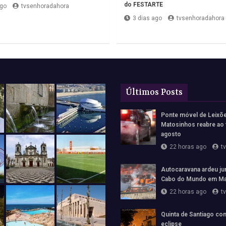
do FESTARTE
ago
tvsenhoradahora
3 dias ago
tvsenhoradahora
Últimos Posts
Ponte móvel de Leixõ
Matosinhos reabre ao 
agosto
22 horas ago
t
Autocaravana ardeu jun
Cabo do Mundo em Ma
22 horas ago
t
Quinta de Santiago con
eclipse