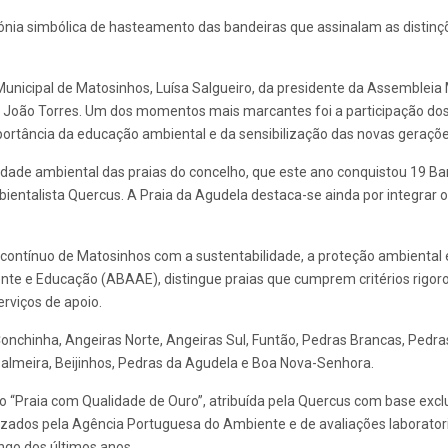
mónia simbólica de hasteamento das bandeiras que assinalam as distin
unicipal de Matosinhos, Luísa Salgueiro, da presidente da Assembleia 
, João Torres. Um dos momentos mais marcantes foi a participação dos
portância da educação ambiental e da sensibilização das novas gerações
ade ambiental das praias do concelho, que este ano conquistou 19 Ba
ientalista Quercus. A Praia da Agudela destaca-se ainda por integrar o 
ontínuo de Matosinhos com a sustentabilidade, a proteção ambiental e 
te e Educação (ABAAE), distingue praias que cumprem critérios rigoro
rviços de apoio.
onchinha, Angeiras Norte, Angeiras Sul, Funtão, Pedras Brancas, Pedra
Palmeira, Beijinhos, Pedras da Agudela e Boa Nova-Senhora.
o “Praia com Qualidade de Ouro”, atribuída pela Quercus com base excl
bilizados pela Agência Portuguesa do Ambiente e de avaliações labora
ngo dos últimos anos.