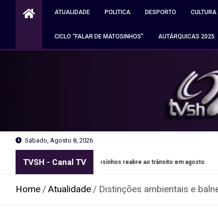
Skip
ATUALIDADE
POLITICA
DESPORTO
CULTURA
to
content
CICLO “FALAR DE MATOSINHOS”
AUTÁRQUICAS 2025
Sábado, Agosto 8, 2026
TVSH - Canal TV
 de Leixões em Matosinhos reabre ao trânsito em agosto
A
Home
Atualidade
Distinções ambientais e baln