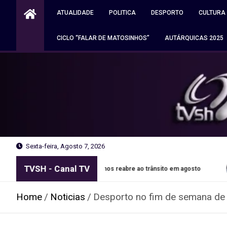
Skip
ATUALIDADE
POLITICA
DESPORTO
CULTURA
to
content
CICLO “FALAR DE MATOSINHOS”
AUTÁRQUICAS 2025
Sexta-feira, Agosto 7, 2026
TVSH - Canal TV
inhos reabre ao trânsito em agosto
Autocaravana ardeu jun
Home
Noticias
Desporto no fim de semana de