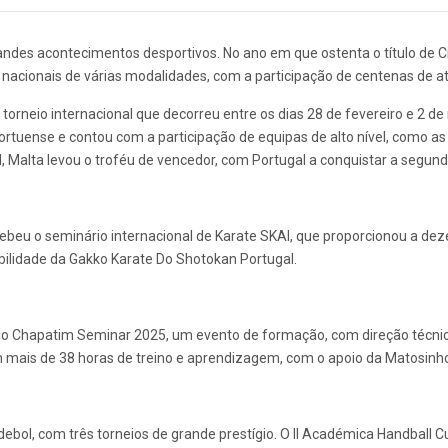
randes acontecimentos desportivos. No ano em que ostenta o título de C
 nacionais de várias modalidades, com a participação de centenas de a
orneio internacional que decorreu entre os dias 28 de fevereiro e 2 de 
Portuense e contou com a participação de equipas de alto nível, como a
 Malta levou o troféu de vencedor, com Portugal a conquistar a segund
cebeu o seminário internacional de Karate SKAI, que proporcionou a de
abilidade da Gakko Karate Do Shotokan Portugal.
co do Chapatim Seminar 2025, um evento de formação, com direção técn
ram mais de 38 horas de treino e aprendizagem, com o apoio da Matosinh
ebol, com três torneios de grande prestígio. O II Académica Handball