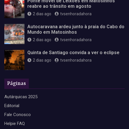
Ponte móvel de Leixões em Matosinhos
reabre ao trânsito em agosto
2 dias ago
tvsenhoradahora
Autocaravana ardeu junto à praia do Cabo do
Mundo em Matosinhos
2 dias ago
tvsenhoradahora
Quinta de Santiago convida a ver o eclipse
2 dias ago
tvsenhoradahora
Páginas
Autárquicas 2025
Editorial
Fale Conosco
Helpie FAQ