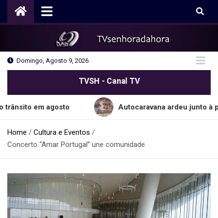
Skip
to
content
Domingo, Agosto 9, 2026
TVSH - Canal TV
o em agosto
Autocaravana ardeu junto à praia do
Home
Cultura e Eventos
Concerto “Amar Portugal” une comunidade