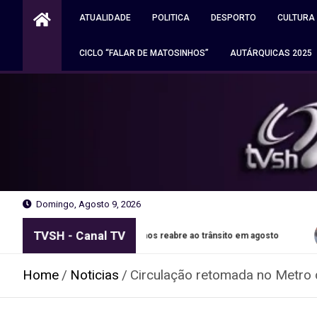
Skip
ATUALIDADE
POLITICA
DESPORTO
CULTURA
to
content
CICLO “FALAR DE MATOSINHOS”
AUTÁRQUICAS 2025
Domingo, Agosto 9, 2026
TVSH - Canal TV
Leixões em Matosinhos reabre ao trânsito em agosto
Autoc
Home
Noticias
Circulação retomada no Metro 