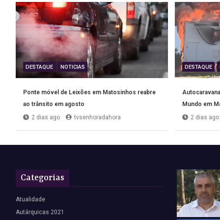
DESTAQUE
NOTICIAS
DESTAQUE
Ponte móvel de Leixões em Matosinhos reabre
Autocaravana 
ao trânsito em agosto
Mundo em Ma
2 dias ago
tvsenhoradahora
2 dias ago
Categorias
Atualidade
Autárquicas 2021