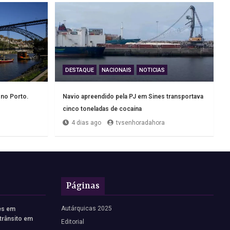
DESTAQUE
NACIONAIS
NOTICIAS
 no Porto.
Navio apreendido pela PJ em Sines transportava
cinco toneladas de cocaína
4 dias ago
tvsenhoradahora
Páginas
Autárquicas 2025
es em
trânsito em
Editorial