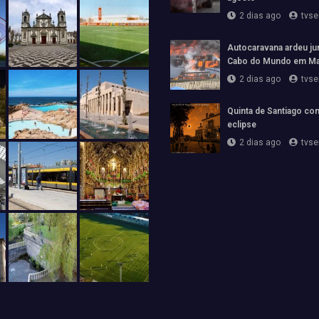
2 dias ago
tvs
Autocaravana ardeu jun
Cabo do Mundo em Ma
2 dias ago
tvs
Quinta de Santiago con
eclipse
2 dias ago
tvs