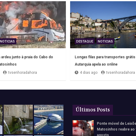
NOTICIAS
DESTAQUE
NOTICIAS
ardeu junto à praia do Cabo do
Longas filas para transportes grátis
tosinhos
Autarquia apela ao online
tvsenhoradahora
4 dias ago
tvsenhoradahora
Últimos Posts
Ponte móvel de Leixõ
Matosinhos reabre ao 
agosto