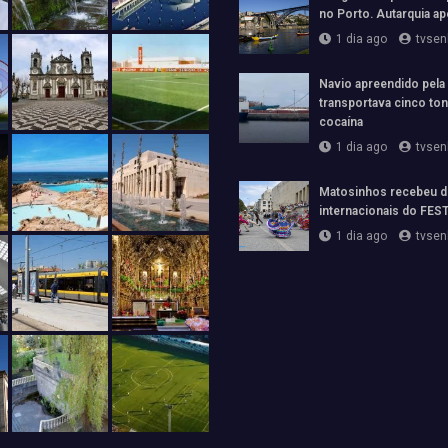
no Porto. Autarquia ap
1 dia ago
tvsen
Navio apreendido pela
transportava cinco to
cocaína
1 dia ago
tvsen
Matosinhos recebeu d
internacionais do FE
1 dia ago
tvsen