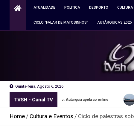
Skip
ATUALIDADE
POLITICA
DESPORTO
CULTURA
to
content
CICLO “FALAR DE MATOSINHOS”
AUTÁRQUICAS 2025
Quinta-feira, Agosto 6, 2026
TVSH - Canal TV
ansportes grátis no Porto. Autarquia apela ao online
Navio apr
Home
Cultura e Eventos
Ciclo de palestras sob