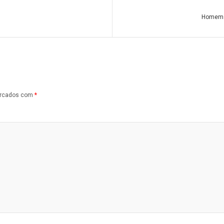
Homem q
arcados com
*