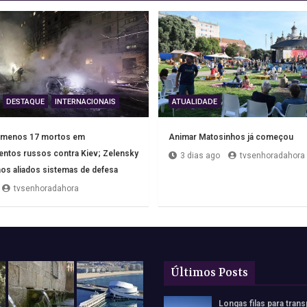
DESTAQUE
INTERNACIONAIS
ATUALIDADE
o menos 17 mortos em
Animar Matosinhos já começou
tos russos contra Kiev; Zelensky
3 dias ago
tvsenhoradahora
 aos aliados sistemas de defesa
tvsenhoradahora
Últimos Posts
Longas filas para trans