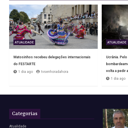
ATUALIDADE
ATUALIDADE
Matosinhos recebeu delegações internacionais
Ucrânia. Pel
do FESTARTE
bombardeamen
volta a pedir
1 dia ago
tvsenhoradahora
1 dia ago
Categorias
Atualidade