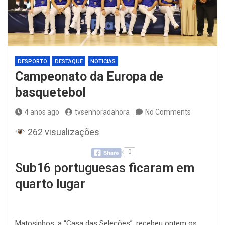
DESPORTO
DESTAQUE
NOTICIAS
Campeonato da Europa de
basquetebol
4 anos ago
tvsenhoradahora
No Comments
262 visualizações
0
Sub16 portuguesas ficaram em
quarto lugar
Matosinhos, a “Casa das Seleções”, recebeu ontem os