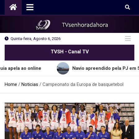
Skip
to
content
Quinta-feira, Agosto 6, 2026
TVSH - Canal TV
ao online
Navio apreendido pela PJ em Sines tran
Home
Noticias
Campeonato da Europa de basquetebol