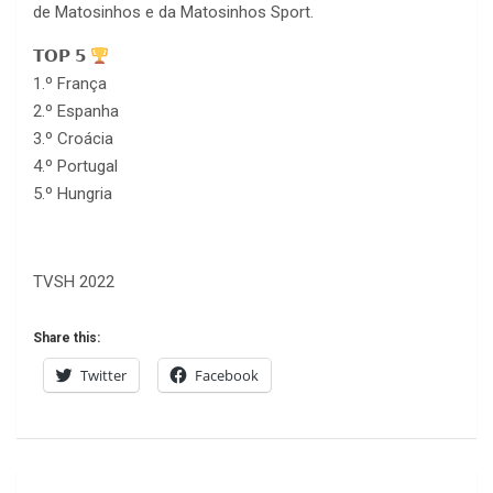
de Matosinhos e da Matosinhos Sport.
𝗧𝗢𝗣 𝟱
1.º França
2.º Espanha
3.º Croácia
4.º Portugal
5.º Hungria
TVSH 2022
Share this:
Twitter
Facebook
Navegação