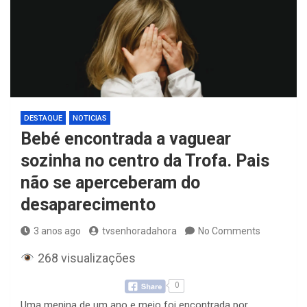
DESTAQUE
NOTICIAS
Bebé encontrada a vaguear
sozinha no centro da Trofa. Pais
não se aperceberam do
desaparecimento
3 anos ago
tvsenhoradahora
No Comments
268 visualizações
0
Uma menina de um ano e meio foi encontrada por