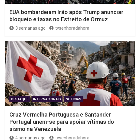
EUA bombardeiam Irão após Trump anunciar
bloqueio e taxas no Estreito de Ormuz
3 semanas ago
tvsenhoradahora
DESTAQUE
INTERNACIONAIS
NOTICIAS
Cruz Vermelha Portuguesa e Santander
Portugal unem-se para apoiar vítimas do
sismo na Venezuela
4 semanas ago
tvsenhoradahora