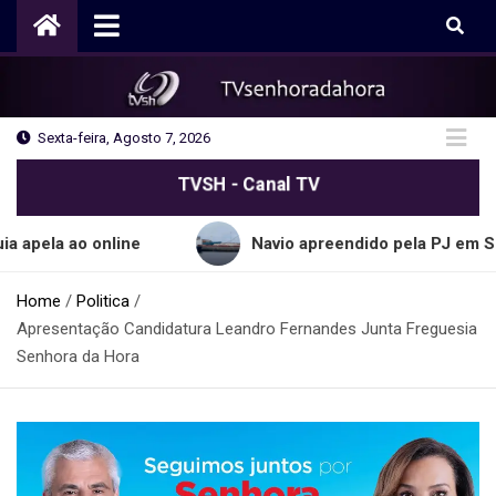
Skip
to
content
Sexta-feira, Agosto 7, 2026
TVSH - Canal TV
ao online
Navio apreendido pela PJ em Sines tran
Home
Politica
Apresentação Candidatura Leandro Fernandes Junta Freguesia
Senhora da Hora