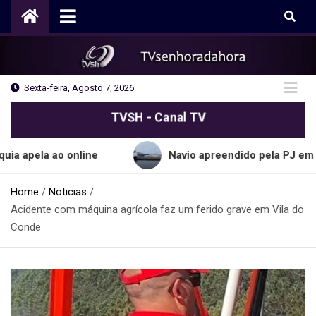
Skip
to
content
Sexta-feira, Agosto 7, 2026
TVSH - Canal TV
a ao online
Navio apreendido pela PJ em Sines tra
Home
Noticias
Acidente com máquina agrícola faz um ferido grave em Vila do
Conde