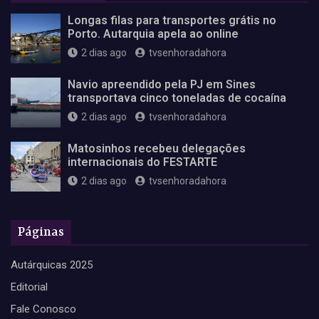
Longas filas para transportes grátis no
Porto. Autarquia apela ao online
2 dias ago
tvsenhoradahora
Navio apreendido pela PJ em Sines
transportava cinco toneladas de cocaína
2 dias ago
tvsenhoradahora
Matosinhos recebeu delegações
internacionais do FESTARTE
2 dias ago
tvsenhoradahora
Páginas
Autárquicas 2025
Editorial
Fale Conosco