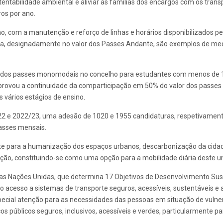
ustentabilidade ambiental e aliviar as famílias dos encargos com os tra
ros por ano.
ho, com a manutenção e reforço de linhas e horários disponibilizados 
fária, designadamente no valor dos Passes Andante, são exemplos de 
dade dos passes monomodais no concelho para estudantes com menos de
provou a continuidade da comparticipação em 50% do valor dos passes 
ários estágios de ensino.
/22 e 2022/23, uma adesão de 1020 e 1955 candidaturas, respetivament
asses mensais.
ente para a humanização dos espaços urbanos, descarbonização da cidad
ção, constituindo-se como uma opção para a mobilidade diária deste uni
 Nações Unidas, que determina 17 Objetivos de Desenvolvimento Susten
o acesso a sistemas de transporte seguros, acessíveis, sustentáveis e 
ecial atenção para as necessidades das pessoas em situação de vulnera
os públicos seguros, inclusivos, acessíveis e verdes, particularmente 