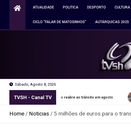
Skip
ATUALIDADE
POLITICA
DESPORTO
CULTURA
to
content
CICLO “FALAR DE MATOSINHOS”
AUTÁRQUICAS 2025
Sábado, Agosto 8, 2026
TVSH - Canal TV
ixões em Matosinhos reabre ao trânsito em agosto
Autocara
Home
Noticias
5 milhões de euros para o tran