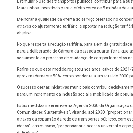
Estimular o uso dos transportes públicos, contribuir para a s
Matosinhos, investindo para o efeito cerca de 5 milhões de eu
Melhorar a qualidade da oferta do serviço prestado no concel
através do ajustamento tarifário, e apostar na redução tari
objetivo.
No que respeita à redução tarifária, para além da gratuiti
para a deliberação de Câmara da passada quarta-feira, que a
seguimento ao processo de mudança de comportamentos nos v
Refira-se que esta medida registou nos anos letivos de 2021
aproximadamente 50%, correspondente a um total de 3000 p
O sucesso destas iniciativas municipais contribui decisivam
para um incremento da inclusão social e mobilidade da popula
Estas medidas inserem-se na Agenda 2030 da Organização das
Comunidades Sustentáveis”, visando, até 2030, “proporcionar 
através da expansão da rede de transportes públicos, com esp
idosos”, assim como, “proporcionar o acesso universal a espaç
deficiência”.