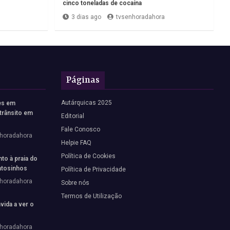
cinco toneladas de cocaína
3 dias ago
tvsenhoradahora
Páginas
Autárquicas 2025
es em
trânsito em
Editorial
Fale Conosco
horadahora
Helpie FAQ
Política de Cookies
to à praia do
tosinhos
Política de Privacidade
horadahora
Sobre nós
Termos de Utilização
vida a ver o
horadahora