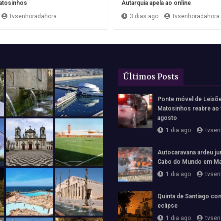
tosinhos
Autarquia apela ao online
tvsenhoradahora
3 dias ago
tvsenhoradahora
Últimos Posts
Ponte móvel de Leixõ
Matosinhos reabre ao 
agosto
1 dia ago
tvsen
Autocaravana ardeu jun
Cabo do Mundo em Ma
1 dia ago
tvsen
Quinta de Santiago con
eclipse
1 dia ago
tvsen