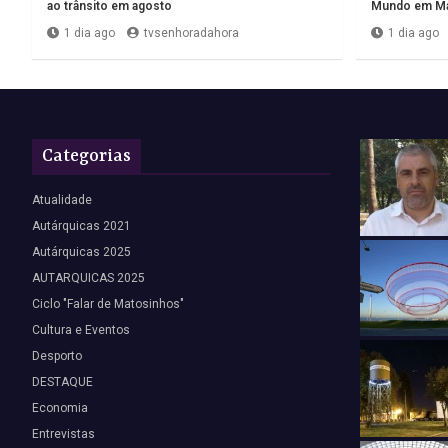
ao trânsito em agosto
Mundo em Ma
1 dia ago
tvsenhoradahora
1 dia ago
Categorias
Atualidade
Autárquicas 2021
Autárquicas 2025
AUTARQUICAS 2025
Ciclo "Falar de Matosinhos"
Cultura e Eventos
Desporto
DESTAQUE
Economia
Entrevistas