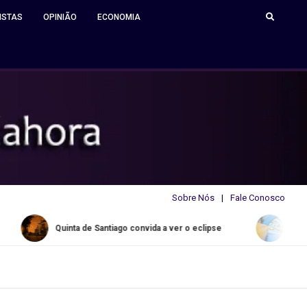
ISTAS
OPINIÃO
ECONOMIA
Sobre Nós
Fale Conosco
uinta de Santiago convida a ver o eclipse
Water Slide Summe