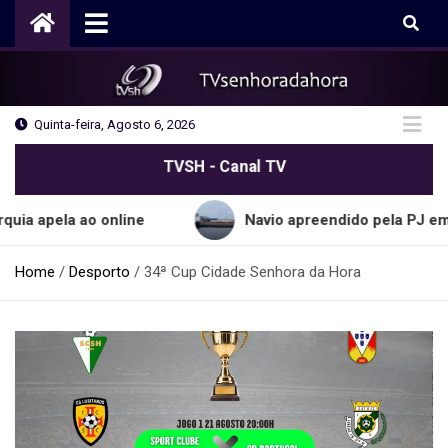
Skip
to
content
Quinta-feira, Agosto 6, 2026
TVSH - Canal TV
a ao online
Navio apreendido pela PJ em Sines tra
Home
Desporto
34ª Cup Cidade Senhora da Hora