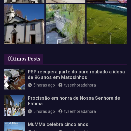
Últimos Posts
PSP recupera parte do ouro roubado a idosa
de 96 anos em Matosinhos
5 horas ago
tvsenhoradahora
Procissão em honra de Nossa Senhora de
Fátima
5 horas ago
tvsenhoradahora
MuMMa celebra cinco anos